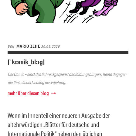
MARIO ZEHE
VON
30.05.2026
[ˈkɒmik_blɔg]
Der Comic – einst das Schreckgespenst des Bildungsbürgers, heute dagegen
der (heimliche) Liebling des Föjetong.
mehr über diesen blog
Wenn im Innenteil einer neueren Ausgabe der
altehrwürdigen „Blätter für deutsche und
Internationale Politik“ neben den üblichen