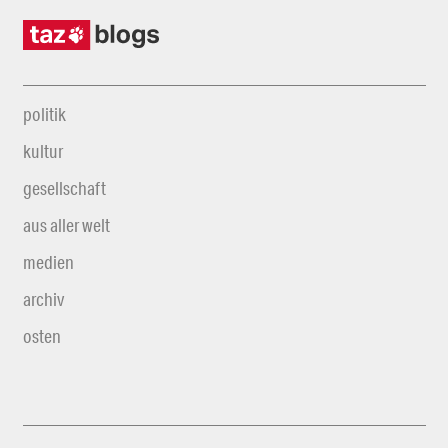
politik
kultur
gesellschaft
aus aller welt
medien
archiv
osten