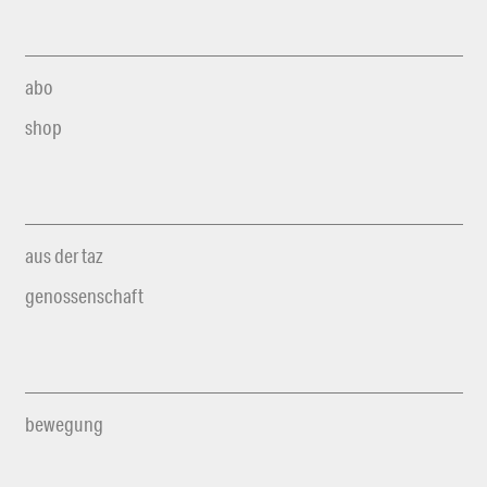
abo
shop
aus der taz
genossenschaft
bewegung