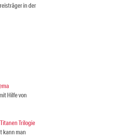
eisträger in der
hema
 mit Hilfe von
itanen Trilogie
ekt kann man