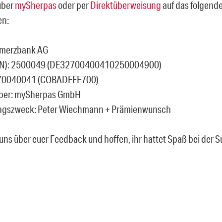
über
mySherpas
oder per
Direktüberweisung
auf das folgend
en:
merzbank AG
AN): 2500049 (DE32700400410250004900)
: 70040041 (COBADEFF700)
ber: mySherpas GmbH
gszweck: Peter Wiechmann + Prämienwunsch
uns über euer Feedback und hoffen, ihr hattet Spaß bei der Su