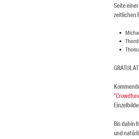
Seite eine
zeitlichen
Michae
Thorst
Thoma
GRATULATI
Kommenden 
“Crowdfun
Einzelbilde
Bis dahin f
und natürl