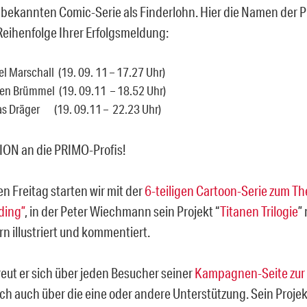
r bekannten Comic-Serie als Finderlohn. Hier die Namen der Pr
 Reihenfolge Ihrer Erfolgsmeldung:
l Marschall (19. 09. 11 – 17.27 Uhr)
en Brümmel (19. 09.11 – 18.52 Uhr)
s Dräger (19. 09.11 – 22.23 Uhr)
ON an die PRIMO-Profis!
Freitag starten wir mit der
6-teiligen Cartoon-Serie zum T
ding”
, in der Peter Wiechmann sein Projekt “
Titanen Trilogie
”
rn illustriert und kommentiert.
reut er sich über jeden Besucher seiner
Kampagnen-Seite zur T
ich auch über die eine oder andere Unterstützung. Sein Proj