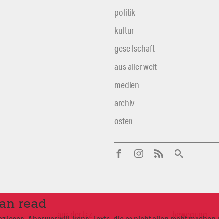
politik
kultur
gesellschaft
aus aller welt
medien
archiv
osten
can read
aus der taz
bewegung
 lesen. Aber wer will, kann. Texte, die es nicht allen recht mache