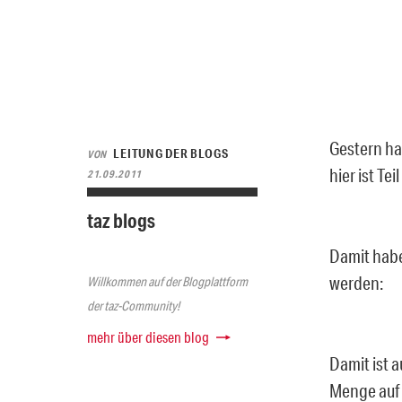
Gestern ha
LEITUNG DER BLOGS
VON
hier ist Teil
21.09.2011
taz blogs
Damit habe
werden:
Willkommen auf der Blogplattform
der taz-Community!
mehr über diesen blog
Damit ist 
Menge auf 