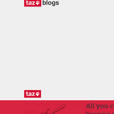
All you 
taz.de
abo
Niemand muss taz