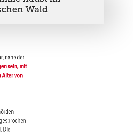
schen Wald
r, nahe der
en sein, mit
m Alter von
ehörden
u gesprochen
. Die