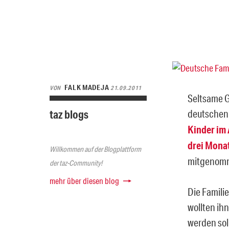
FALK MADEJA
VON
21.09.2011
Seltsame G
taz blogs
deutschen
Kinder im 
drei Monat
Willkommen auf der Blogplattform
mitgenom
der taz-Community!
mehr über diesen blog
Die Famili
wollten ih
werden soll