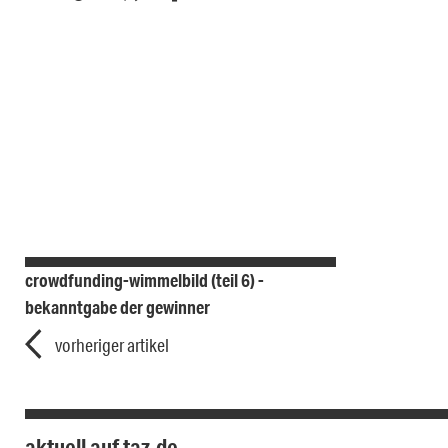
crowdfunding-wimmelbild (teil 6) -
bekanntgabe der gewinner
vorheriger artikel
aktuell auf taz.de