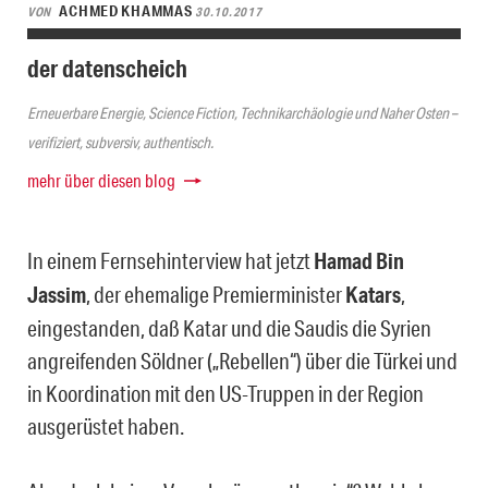
ACHMED KHAMMAS
VON
30.10.2017
der datenscheich
Erneuerbare Energie, Science Fiction, Technikarchäologie und Naher Osten –
verifiziert, subversiv, authentisch.
mehr über diesen blog
In einem Fernsehinterview hat jetzt
Hamad Bin
Jassim
, der ehemalige Premierminister
Katars
,
eingestanden, daß Katar und die Saudis die Syrien
angreifenden Söldner („Rebellen“) über die Türkei und
in Koordination mit den US-Truppen in der Region
ausgerüstet haben.