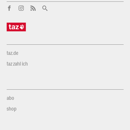
taz.de
taz zahl ich
abo
shop