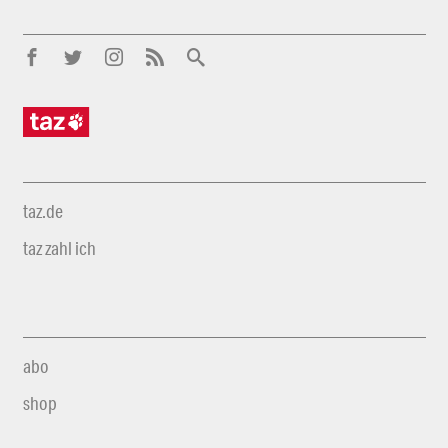
taz.de
taz zahl ich
abo
shop