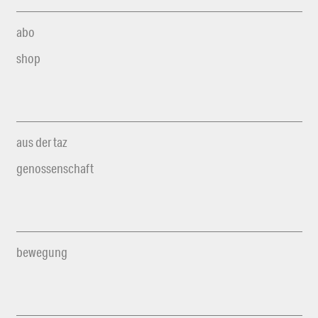
abo
shop
aus der taz
genossenschaft
bewegung