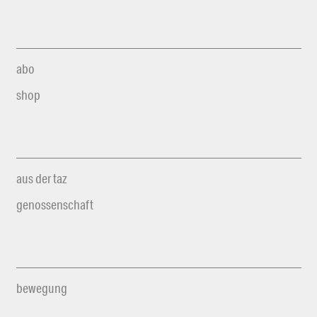
abo
shop
aus der taz
genossenschaft
bewegung