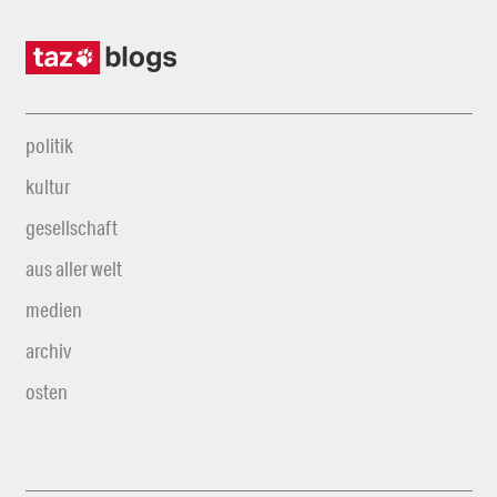
politik
kultur
gesellschaft
aus aller welt
medien
archiv
osten