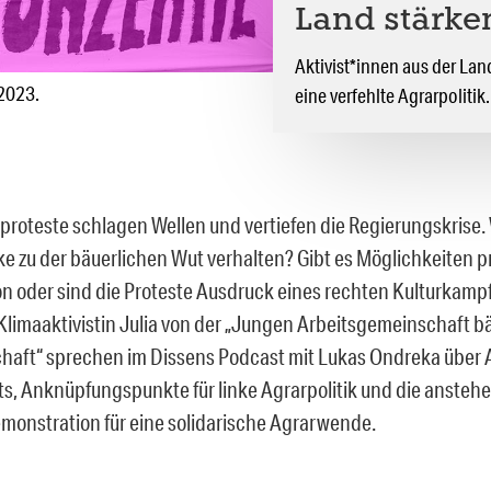
Land stärke
Aktivist*innen aus der Lan
 2023.
eine verfehlte Agrarpolitik.
proteste schlagen Wellen und vertiefen die Regierungskrise. W
nke zu der bäuerlichen Wut verhalten? Gibt es Möglichkeiten p
on oder sind die Proteste Ausdruck eines rechten Kulturkamp
Klimaaktivistin Julia von der „Jungen Arbeitsgemeinschaft b
haft“ sprechen im Dissens Podcast mit Lukas Ondreka über
s, Anknüpfungspunkte für linke Agrarpolitik und die ansteh
emonstration für eine solidarische Agrarwende.