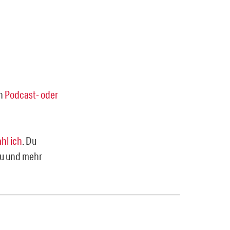
en
Podcast- oder
ahl ich
. Du
rzu und mehr