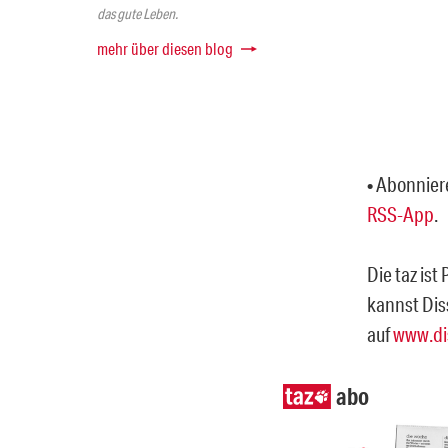
das gute Leben.
mehr über diesen blog
• Abonnier
RSS-App
.
Die taz ist
kannst Dis
auf
www.di
abo