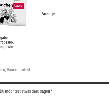
Anzeige
sgaben
Probeabo.
ung testen!
ern
,
Bauernprotest
a. Du möchtest etwas dazu sagen?