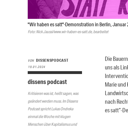
"Wir haben es satt"-Demonstration in Berlin, Januar
Foto: Nick Jaussi/www.wir-haben-es-satt.de, bearbeitet
Die Bauern
DISSENSPODCAST
VON
uns als Li
19.01.2024
Interventi
dissens podcast
Marie und 
Landwirtsc
Kritisieren was ist, heißt sagen, was
nach Recht
geändert werden muss. Im Dissens
Podcast spricht Lukas Ondreka
es satt“-D
einmal die Woche mit klugen
Menschen über Kapitalismus und