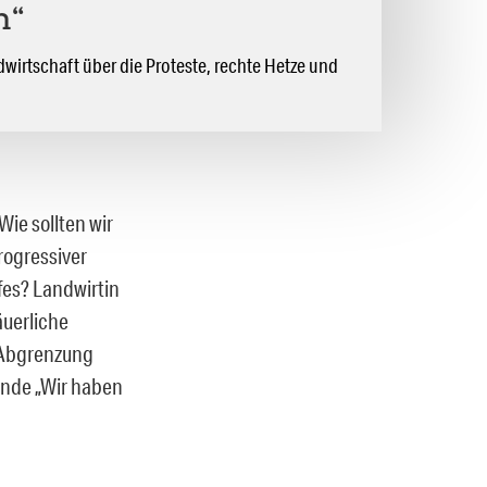
n“
dwirtschaft über die Proteste, rechte Hetze und
ie sollten wir
rogressiver
fes? Landwirtin
äuerliche
 Abgrenzung
ende „Wir haben