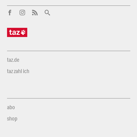
taz.de
taz zahl ich
abo
shop