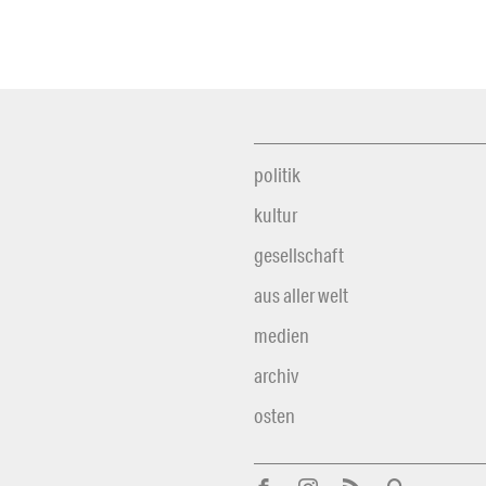
politik
kultur
gesellschaft
aus aller welt
medien
archiv
osten