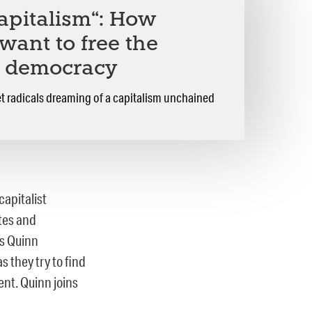
apitalism“: How
 want to free the
m democracy
 radicals dreaming of a capitalism unchained
capitalist
ates and
as Quinn
s they try to find
nt. Quinn joins