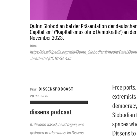
Quinn Slobodian bei der Präsentation der deutsche
Capitalism" ("Kapitalismus ohne Demokratie") an der 
November 2023.
Bild:
https://de.wikipedia.org/wiki/Quinn_Slobodian#/media/Datei:Qui
, bearbeitet (CC BY-SA 4.0)
Free ports,
DISSENSPODCAST
VON
extremists 
20.12.2023
democracy. 
dissens podcast
Slobodian f
spaces whe
Kritisieren was ist, heißt sagen, was
Dissens to 
geändert werden muss. Im Dissens