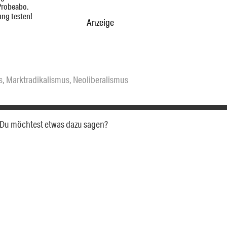
Probeabo.
ung testen!
Anzeige
s
,
Marktradikalismus
,
Neoliberalismus
a. Du möchtest etwas dazu sagen?