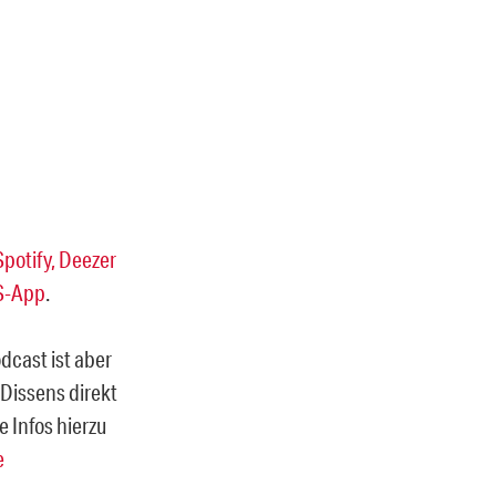
Spotify,
Deezer
S-App
.
odcast ist aber
 Dissens direkt
e Infos hierzu
e