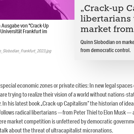
„Crack-up C
libertarians
n Ausgabe von "Crack-Up
market fro
Universität Frankfurt im
Quinn Slobodian on market
from democratic control.
nn_Slobodian_Frankfurt_2023.jpg
 special economic zones or private cities: In new legal spaces 
are trying to realize their vision of a world without nations-st
In his latest book „Crack-up Capitalism“ the historian of ide
ollows radical libertarians —from Peter Thiel to Elon Musk — a
re market competition is unfettered by democratic governme
talk about the threat of ultracapitalist micronations.