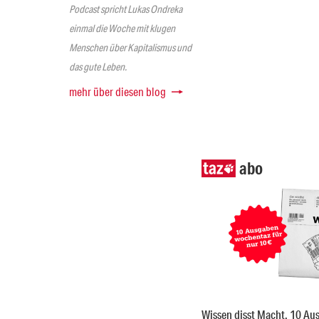
Podcast spricht Lukas Ondreka
einmal die Woche mit klugen
Menschen über Kapitalismus und
das gute Leben.
mehr über diesen blog
abo
Wissen disst Macht. 10 Au