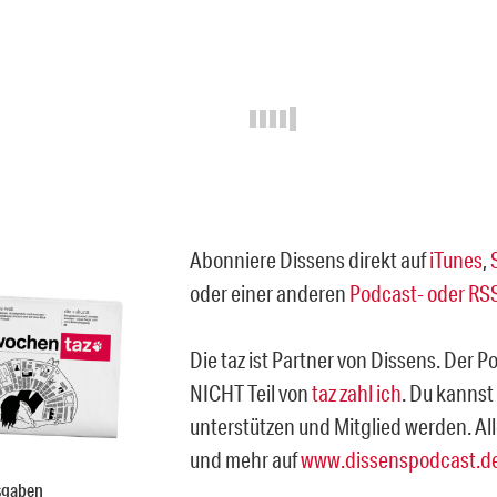
Abonniere Dissens direkt auf
iTunes
,
oder einer anderen
Podcast- oder RS
Die taz ist Partner von Dissens. Der P
NICHT Teil von
taz zahl ich
. Du kannst
unterstützen und Mitglied werden. All
und mehr auf
www.dissenspodcast.d
sgaben