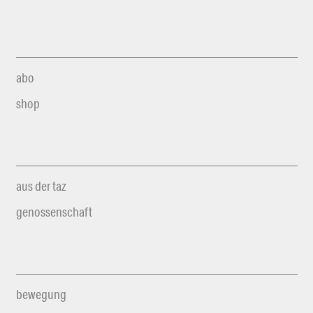
abo
shop
aus der taz
genossenschaft
bewegung