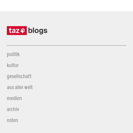
politik
kultur
gesellschaft
aus aller welt
medien
archiv
osten