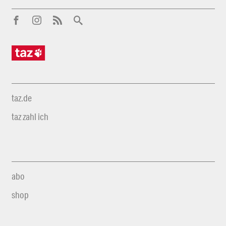
taz.de
taz zahl ich
abo
shop