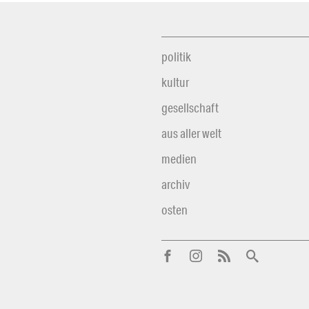
politik
kultur
gesellschaft
aus aller welt
medien
archiv
osten