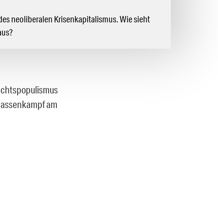
 des neoliberalen Krisenkapitalismus. Wie sieht
aus?
 Rechtspopulismus
 Klassenkampf am