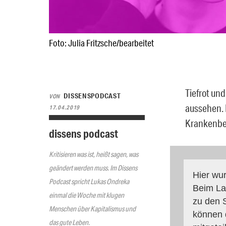
Foto: Julia Fritzsche/bearbeitet
Tiefrot und
DISSENSPODCAST
VON
aussehen. 
17.04.2019
Krankenbet
dissens podcast
Kritisieren was ist, heißt sagen, was
geändert werden muss. Im Dissens
Hier wur
Podcast spricht Lukas Ondreka
Beim La
einmal die Woche mit klugen
zu den S
Menschen über Kapitalismus und
können 
das gute Leben.