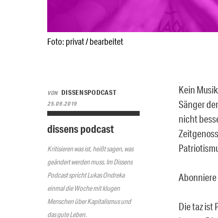
Foto: privat / bearbeitet
Kein Musik
DISSENSPODCAST
VON
Sänger der
25.09.2019
nicht bess
dissens podcast
Zeitgenoss
Patriotism
Kritisieren was ist, heißt sagen, was
geändert werden muss. Im Dissens
Podcast spricht Lukas Ondreka
Abonniere 
einmal die Woche mit klugen
Menschen über Kapitalismus und
Die taz ist
das gute Leben.