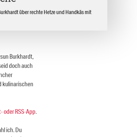
urkhardt über rechte Hetze und Handkäs mit
rsun Burkhardt,
 seid doch auch
ancher
d kulinarischen
- oder RSS-App
.
ahl ich. Du