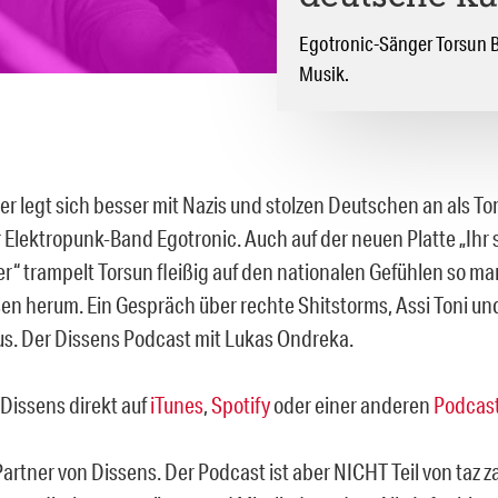
Egotronic-Sänger Torsun B
Musik.
er legt sich besser mit Nazis und stolzen Deutschen an als To
 Elektropunk-Band Egotronic. Auch auf der neuen Platte „Ihr
er“ trampelt Torsun fleißig auf den nationalen Gefühlen so m
en herum. Ein Gespräch über rechte Shitstorms, Assi Toni un
us. Der Dissens Podcast mit Lukas Ondreka.
Dissens direkt auf
iTunes
,
Spotify
oder einer anderen
Podcast
 Partner von Dissens. Der Podcast ist aber NICHT Teil von taz z