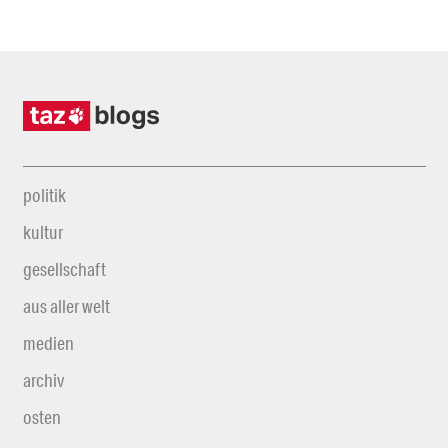
politik
kultur
gesellschaft
aus aller welt
medien
archiv
osten