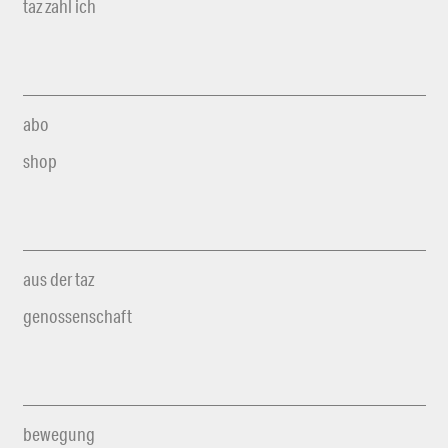
taz zahl ich
abo
shop
aus der taz
genossenschaft
bewegung