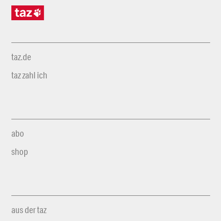
taz.de
taz zahl ich
abo
shop
aus der taz