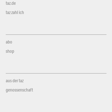
taz.de
taz zahl ich
abo
shop
aus der taz
genossenschaft