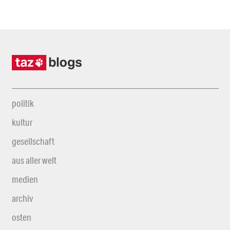
politik
kultur
gesellschaft
aus aller welt
medien
archiv
osten