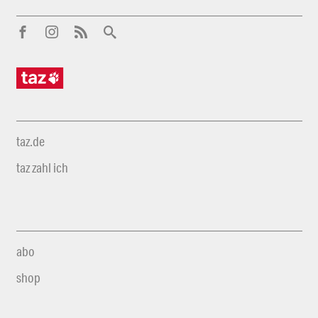
taz.de
taz zahl ich
abo
shop