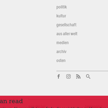
politik
kultur
gesellschaft
aus aller welt
medien
archiv
osten
can read
aus der taz
bewegung