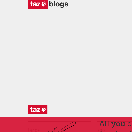
All you 
taz.de
abo