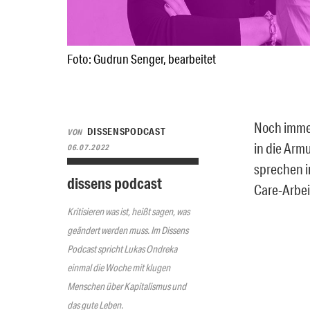
Foto: Gudrun Senger, bearbeitet
Noch immer
DISSENSPODCAST
VON
in die Arm
06.07.2022
sprechen i
dissens podcast
Care-Arbei
Kritisieren was ist, heißt sagen, was
geändert werden muss. Im Dissens
Podcast spricht Lukas Ondreka
einmal die Woche mit klugen
Menschen über Kapitalismus und
das gute Leben.