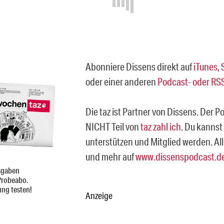
Abonniere Dissens direkt auf
iTunes
,
oder einer anderen
Podcast- oder RS
Die taz ist Partner von Dissens. Der P
NICHT Teil von
taz zahl ich
. Du kannst
unterstützen und Mitglied werden. All
und mehr auf
www.dissenspodcast.d
sgaben
Probeabo.
ung testen!
Anzeige