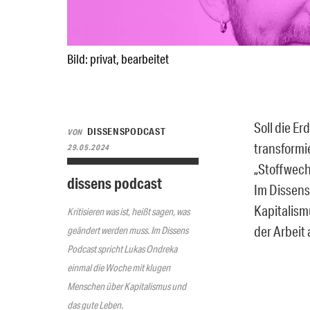
Bild: privat, bearbeitet
Soll die E
DISSENSPODCAST
VON
transformi
29.05.2024
„Stoffwech
dissens podcast
Im Dissens
Kapitalism
Kritisieren was ist, heißt sagen, was
der Arbeit 
geändert werden muss. Im Dissens
Podcast spricht Lukas Ondreka
einmal die Woche mit klugen
Menschen über Kapitalismus und
das gute Leben.