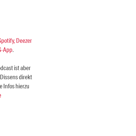
Spotify,
Deezer
S-App
.
odcast ist aber
 Dissens direkt
e Infos hierzu
e