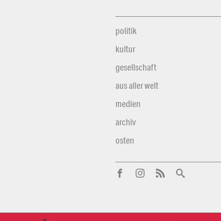
politik
kultur
gesellschaft
aus aller welt
medien
archiv
osten