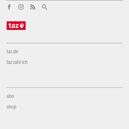
taz.de
taz zahl ich
abo
shop