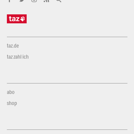
taz.de
taz zahl ich
abo
shop