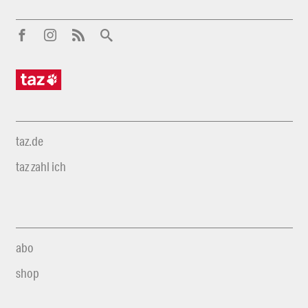
taz.de
taz zahl ich
abo
shop