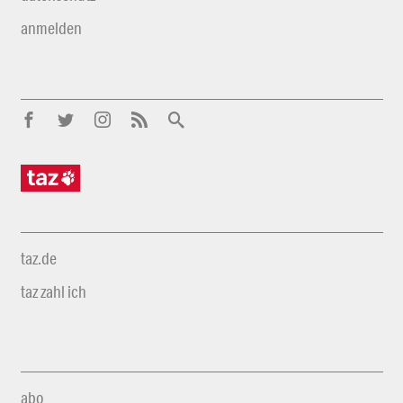
anmelden
taz.de
taz zahl ich
abo