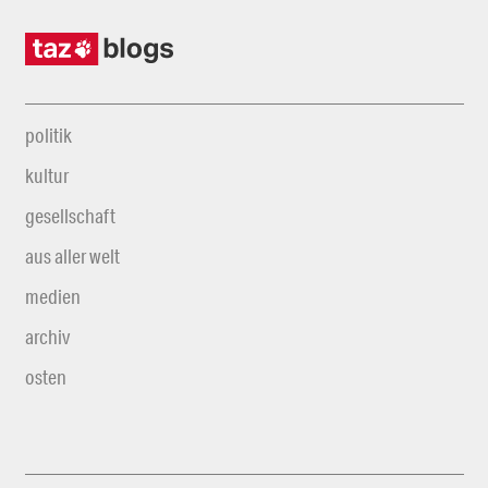
politik
kultur
gesellschaft
aus aller welt
medien
archiv
osten