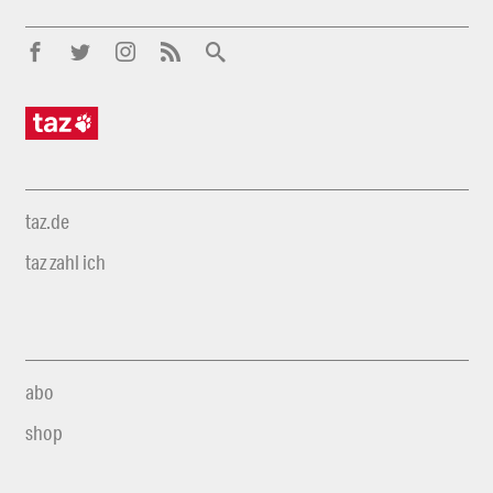
taz.de
taz zahl ich
abo
shop