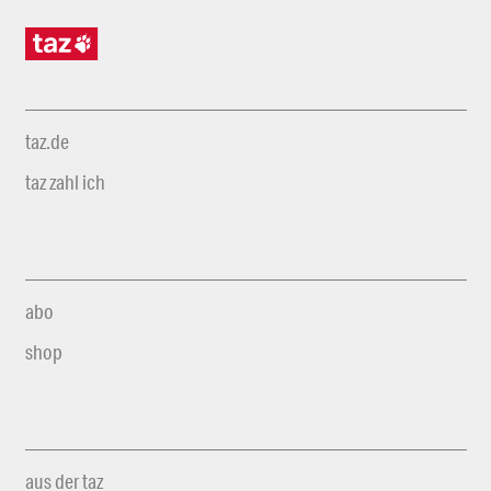
taz.de
taz zahl ich
abo
shop
aus der taz