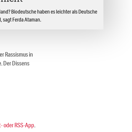
land? Biodeutsche haben es leichter als Deutsche
, sagt Ferda Ataman.
ber Rassismus in
e. Der Dissens
- oder RSS-App
.