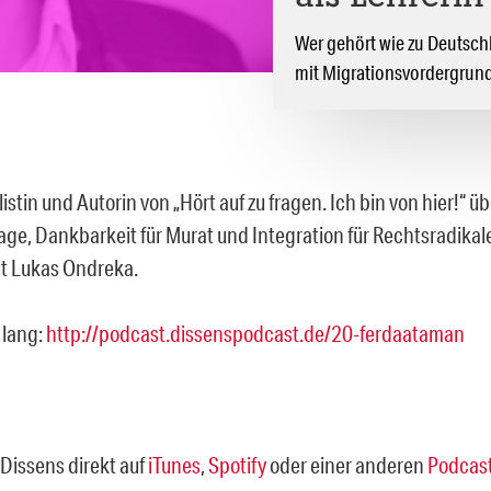
Wer gehört wie zu Deutsch
mit Migrationsvordergrund
istin und Autorin von „Hört auf zu fragen. Ich bin von hier!“ ü
age, Dankbarkeit für Murat und Integration für Rechtsradikal
t Lukas Ondreka.
 lang:
http://podcast.dissenspodcast.de/20-ferdaataman
Dissens direkt auf
iTunes
,
Spotify
oder einer anderen
Podcast