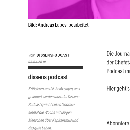
Bild: Andreas Labes, bearbeitet
Die Journal
DISSENSPODCAST
VON
der Chefet
08.05.2019
Podcast mi
dissens podcast
Hier geht’s
Kritisieren was ist, heißt sagen, was
geändert werden muss. Im Dissens
Podcast spricht Lukas Ondreka
einmal die Woche mit klugen
Menschen über Kapitalismus und
Abonniere 
das gute Leben.