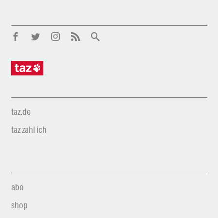
taz.de
taz zahl ich
abo
shop