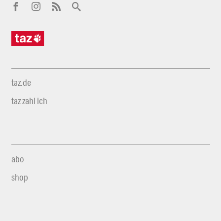
taz.de
taz zahl ich
abo
shop