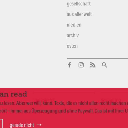
gesellschaft
aus aller welt
medien
archiv
osten
can read
aus der taz
bewegung
 lesen. Aber wer will, kann. Texte, die es nicht allen recht mache
ört – immer aus Überzeugung und ohne Paywall. Das ist mit Ihrer 
genossenschaft
gerade nicht