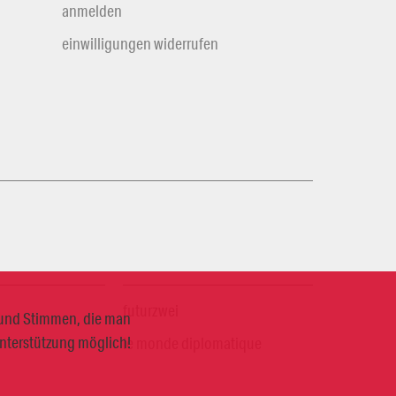
anmelden
einwilligungen widerrufen
futurzwei
n und Stimmen, die man
Unterstützung möglich!
le monde diplomatique