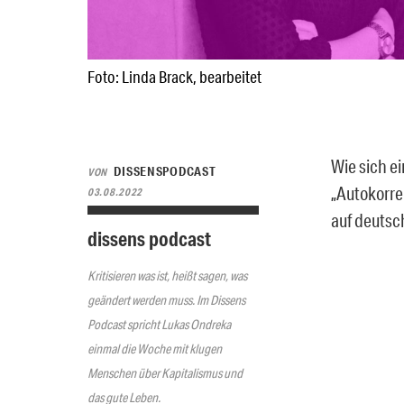
Foto: Linda Brack, bearbeitet
Wie sich ei
DISSENSPODCAST
VON
„Autokorre
03.08.2022
auf deutsc
dissens podcast
Kritisieren was ist, heißt sagen, was
geändert werden muss. Im Dissens
Podcast spricht Lukas Ondreka
einmal die Woche mit klugen
Menschen über Kapitalismus und
das gute Leben.