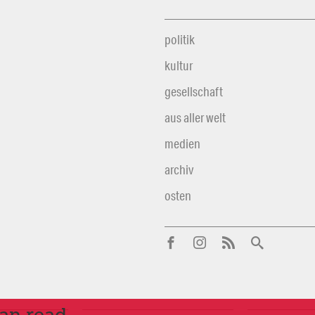
politik
kultur
gesellschaft
aus aller welt
medien
archiv
osten