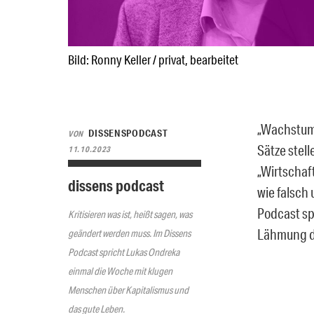
Bild: Ronny Keller / privat, bearbeitet
„Wachstum 
DISSENSPODCAST
VON
Sätze stell
11.10.2023
„Wirtschaf
dissens podcast
wie falsch
Podcast sp
Kritisieren was ist, heißt sagen, was
Lähmung d
geändert werden muss. Im Dissens
Podcast spricht Lukas Ondreka
einmal die Woche mit klugen
Menschen über Kapitalismus und
das gute Leben.