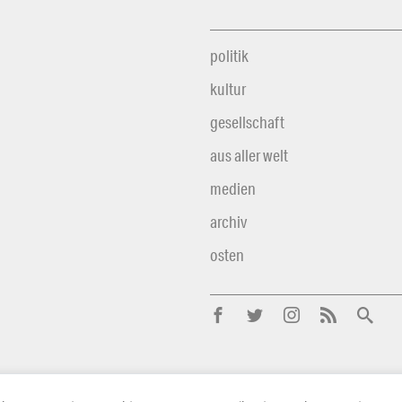
politik
kultur
gesellschaft
aus aller welt
medien
archiv
osten