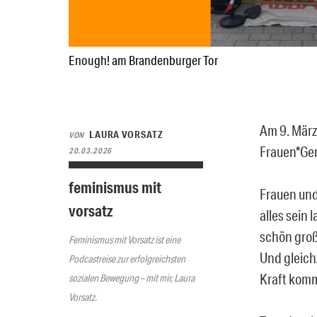
Enough! am Brandenburger Tor
Am 9. März
LAURA VORSATZ
VON
Frauen*Gen
20.03.2026
feminismus mit
Frauen und
vorsatz
alles sein 
schön gro
Feminismus mit Vorsatz ist eine
Und gleich
Podcastreise zur erfolgreichsten
Kraft komm
sozialen Bewegung – mit mir, Laura
Vorsatz.