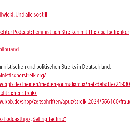
wickl: Und alle so still
Töchter Podcast: Feministisch Streiken mit Theresa Tschenker
ellerrand
ministischen und politischen Streiks in Deutschland:
inistischerstreik.org/
ww.bpb.de/themen/medien-journalismus/netzdebatte/21930
olitischer-streik/
w.bpb.de/shop/zeitschriften/apuz/streik-2024/556160/fraue
 Podcasttipp „Selling Techno“