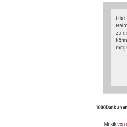
Hier
Beim
zu d
könn
mitg
1000Dank an eno
Musik von