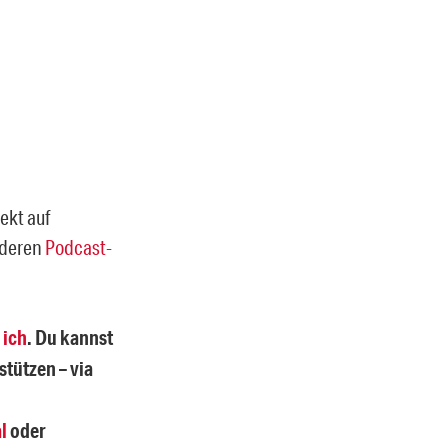
ekt auf
nderen
Podcast-
 ich
. Du kannst
stützen – via
l
oder