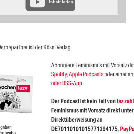
Inhalt laden
erbepartner ist der Kösel Verlag.
Abonniere Feminismus mit Vorsatz dir
Spotify
,
Apple Podcasts
oder einer a
oder RSS-App
.
Der Podcast ist kein Teil von
taz zahl
Feminismus mit Vorsatz direkt unter
Direktüberweisung an
sgaben
DE70110101015771294175,
PayPa
Probeabo.