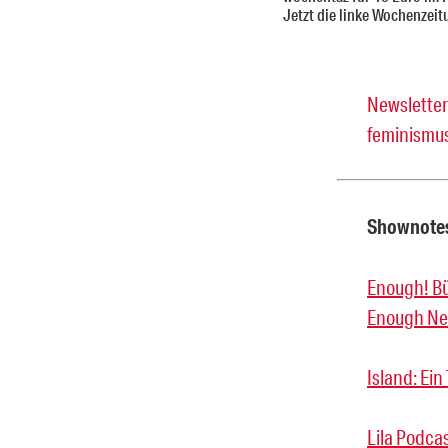
Jetzt die linke Wochenzeit
Newslette
feminismu
Shownotes
Enough! B
Enough Ne
Island: Ei
Lila Podca