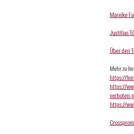
Mareike Fall
Justitias 
Über den T
Mehr zu fe
https://fem
https://w
verboten-p
https://ww
Crosspromo