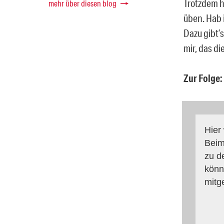
Trotzdem h
mehr über diesen blog
üben. Hab 
Dazu gibt’
mir, das d
Zur Folge:
Hier
Beim
zu d
könn
mitg