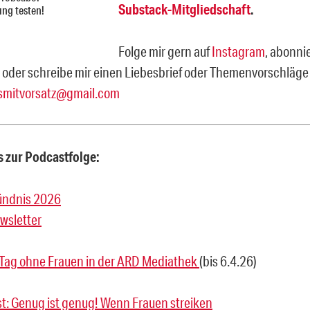
Substack-Mitgliedschaft
.
ung testen!
Folge mir gern auf
Instagram
, abonni
r
oder schreibe mir einen Liebesbrief oder Themenvorschläge
smitvorsatz@gmail.com
 zur Podcastfolge:
ündnis 2026
wsletter
n Tag ohne Frauen in der ARD Mediathek
(bis 6.4.26)
st: Genug ist genug! Wenn Frauen streiken