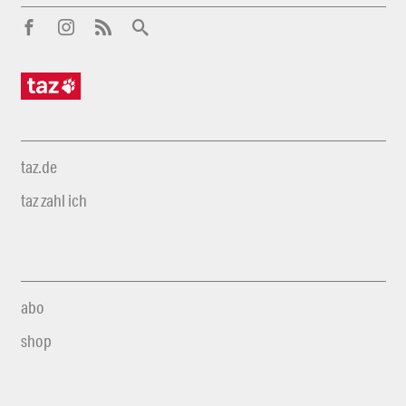
taz.de
taz zahl ich
abo
shop