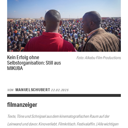
Kein Erfolg ohne
Foto: Alkebu Film Productions
Selbstorganisation: Still aus
MIKUBA
MANUELSCHUBERT
VON
22.02.2025
filmanzeiger
Texte, Töne und Schnipsel aus dem kinematografischen Raum auf der
Leinwand und davor. Kinoverliebt. Filmkritisch. Festivalaffin. | Alle wichtigen