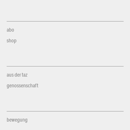
abo
shop
aus der taz
genossenschaft
bewegung