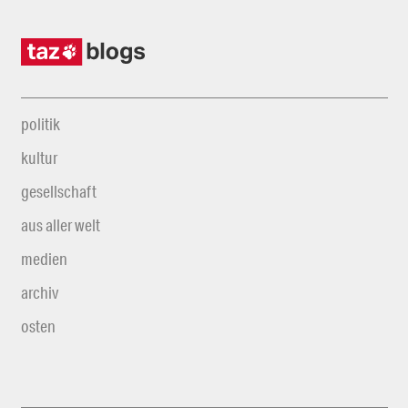
politik
kultur
gesellschaft
aus aller welt
medien
archiv
osten