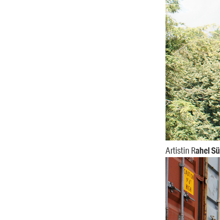
Artistin R
ahel S