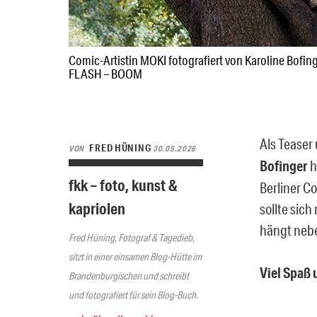
Comic-Artistin MOKI fotografiert von Karoline Bofin
FLASH – BOOM
Als Teaser
FRED HÜNING
VON
30.05.2026
Bofinger
h
fkk – foto, kunst &
Berliner Co
kapriolen
sollte sic
hängt nebe
Fred Hüning, Fotograf & Tagedieb,
sitzt in einer einsamen Blog-Hütte im
Viel Spaß 
Brandenburgischen und schreibt
und fotografiert für sein Blog-Buch.