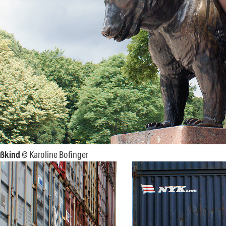
üßkind
© Karoline Bofinger