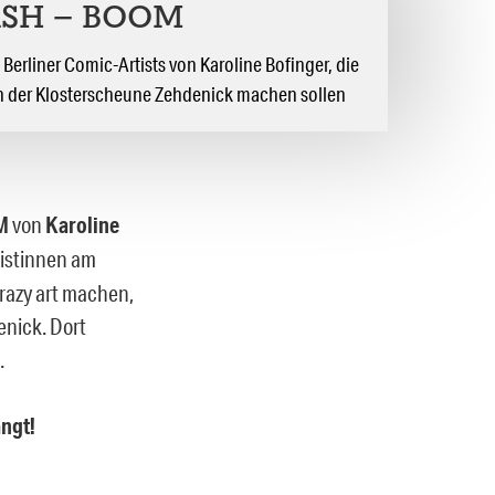
ASH – BOOM
 Berliner Comic-Artists von Karoline Bofinger, die
 in der Klosterscheune Zehdenick machen sollen
M
von
Karoline
tistinnen am
crazy art machen,
enick. Dort
.
ängt!