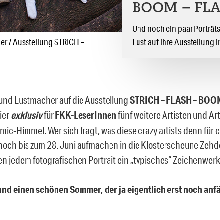
BOOM – FL
Und noch ein paar Porträts
ger / Ausstellung STRICH –
Lust auf ihre Ausstellung
 und Lustmacher auf die Ausstellung
STRICH – FLASH – BOO
ier
exklusiv
für
FKK-LeserInnen
fünf weitere Artisten und Ar
mic-Himmel. Wer sich fragt, was diese crazy artists denn für 
h noch bis zum 28. Juni aufmachen in die Klosterscheune Zehd
n jedem fotografischen Portrait ein „typisches“ Zeichenwerk
und einen schönen Sommer, der ja eigentlich erst noch anf