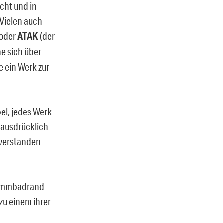
cht und in
 Vielen auch
oder
ATAK
(der
ne sich über
e ein Werk zur
el, jedes Werk
 ausdrücklich
n verstanden
hwimmbadrand
zu einem ihrer