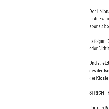
Der Höllen
nicht zwin
aber als 
Es folgen f
oder Bildti
Und zuletz
des deuts
der
Kloste
STRICH –
Porträts Be