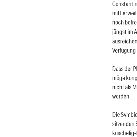
Constantin
mittlerweil
noch befre
jüngst im 
ausreichen
Verfügung 
Dass der P
möge konge
nicht als 
werden.
Die Symbio
sitzenden S
kuschelig-f