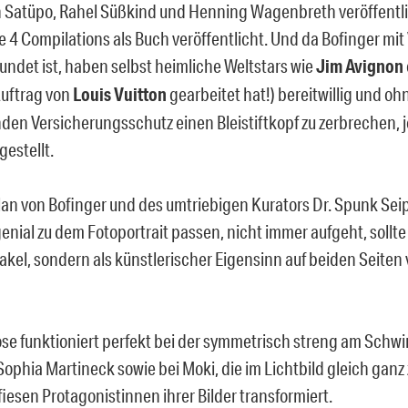
 Satüpo, Rahel Süßkind und Henning Wagenbreth veröffentli
e 4 Compilations als Buch veröffentlicht. Und da Bofinger mit
undet ist, haben selbst heimliche Weltstars wie
Jim Avignon
Auftrag von
Louis Vuitton
gearbeitet hat!) bereitwillig und oh
den Versicherungsschutz einen Bleistiftkopf zu zerbrechen, j
gestellt.
lan von Bofinger und des umtriebigen Kurators Dr. Spunk Seip
nial zu dem Fotoportrait passen, nicht immer aufgeht, sollte
Makel, sondern als künstlerischer Eigensinn auf beiden Seite
se funktioniert perfekt bei der symmetrisch streng am Sc
ophia Martineck sowie bei Moki, die im Lichtbild gleich ganz 
iesen Protagonistinnen ihrer Bilder transformiert.