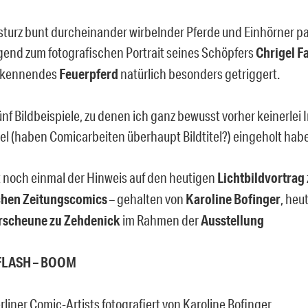
sturz bunt durcheinander wirbelnder Pferde und Einhörner 
gend zum fotografischen Portrait seines Schöpfers
Chrigel F
bekennendes
Feuerpferd
natürlich besonders getriggert.
ünf Bildbeispiele, zu denen ich ganz bewusst vorher keinerlei
tel (haben Comicarbeiten überhaupt Bildtitel?) eingeholt habe
t noch einmal der Hinweis auf den heutigen
Lichtbildvortrag
chen Zeitungscomics
– gehalten von
Karoline Bofinger
, heu
rscheune zu Zehdenick
im Rahmen der
Ausstellung
 FLASH – BOOM
rliner Comic-Artists fotografiert von Karoline Bofinger