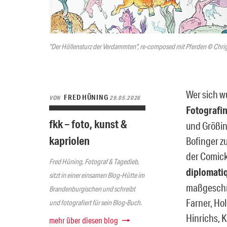
"Der Höllensturz der Verdammten", re-composed mit Pferden © Chrig
Wer sich w
FRED HÜNING
VON
29.05.2026
Fotografi
fkk – foto, kunst &
und Größin
kapriolen
Bofinger zu
der Comick
Fred Hüning, Fotograf & Tagedieb,
diplomati
sitzt in einer einsamen Blog-Hütte im
maßgeschne
Brandenburgischen und schreibt
Farner, Ho
und fotografiert für sein Blog-Buch.
Hinrichs, 
mehr über diesen blog