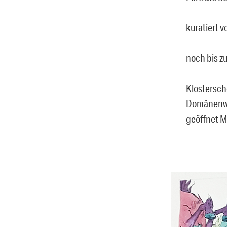
kuratiert v
noch bis z
Klostersc
Domänenwe
geöffnet M