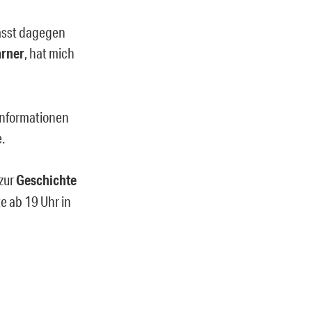
passt dagegen
arner
, hat mich
 Informationen
.
zur
Geschichte
te ab 19 Uhr in