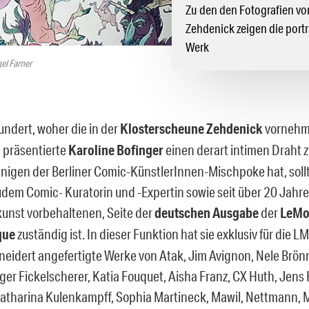
Zu den den Fotografien von
Zehdenick zeigen die portr
Werk
el Farner
undert, woher die in der
Klosterscheune Zehdenick
vornehml
n
präsentierte
Karoline Bofinger
einen derart intimen Draht 
nigen der Berliner Comic-KünstlerInnen-Mischpoke hat, sollt
dem Comic- Kuratorin und -Expertin sowie seit über 20 Jahren 
unst vorbehaltenen, Seite der
deutschen Ausgabe
der
LeMo
que
zuständig ist. In dieser Funktion hat sie exklusiv für die L
idert angefertigte Werke von Atak, Jim Avignon, Nele Brönn
lger Fickelscherer, Katia Fouquet, Aisha Franz, CX Huth, Jens
Katharina Kulenkampff, Sophia Martineck, Mawil, Nettmann, M