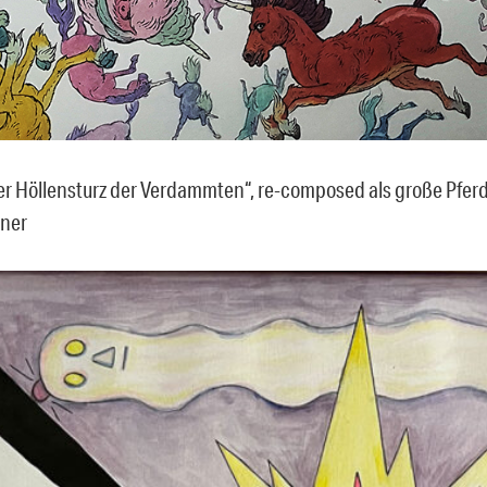
r Höllensturz der Verdammten“, re-composed als große Pfer
rner