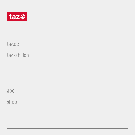
taz.de
taz zahl ich
abo
shop