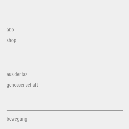
abo
shop
aus der taz
genossenschaft
bewegung