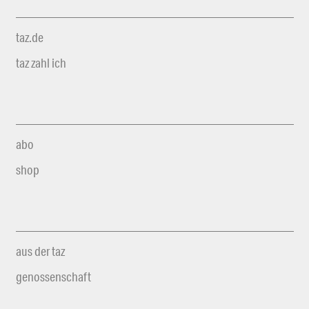
taz.de
taz zahl ich
abo
shop
aus der taz
genossenschaft