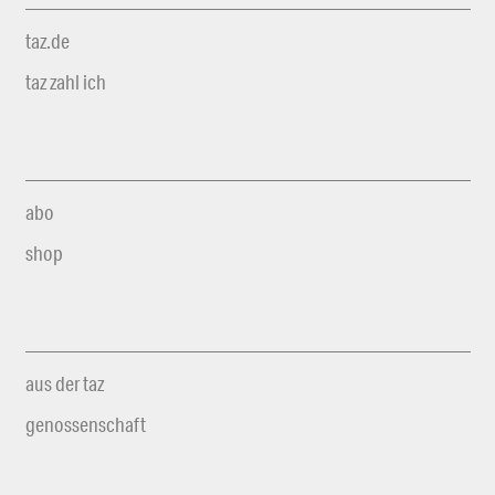
taz.de
taz zahl ich
abo
shop
aus der taz
genossenschaft