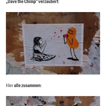
„Dave the Chimp“ verzaubert
:
Hier
alle zusammen
: