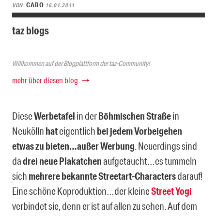
CARO
VON
16.01.2011
taz blogs
Willkommen auf der Blogplattform der taz-Community!
mehr über diesen blog
Diese
Werbetafel
in der
Böhmischen Straße
in
Neukölln
hat
eigentlich
bei jedem Vorbeigehen
etwas zu bieten…außer Werbung
. Neuerdings sind
da
drei neue Plakatchen
aufgetaucht…es tummeln
sich
mehrere bekannte Streetart-Characters
darauf!
Eine schöne Koproduktion…der kleine
Street Yogi
verbindet sie, denn er ist auf allen zu sehen. Auf dem