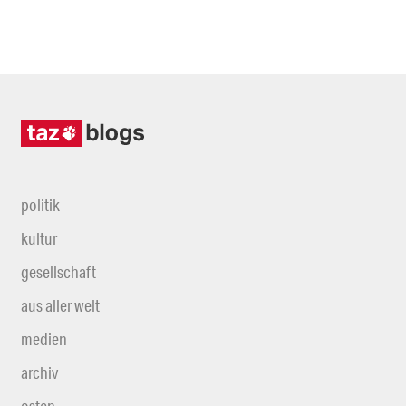
politik
kultur
gesellschaft
aus aller welt
medien
archiv
osten