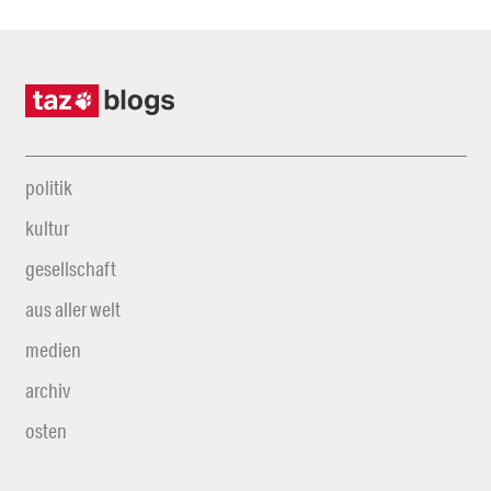
politik
kultur
gesellschaft
aus aller welt
medien
archiv
osten