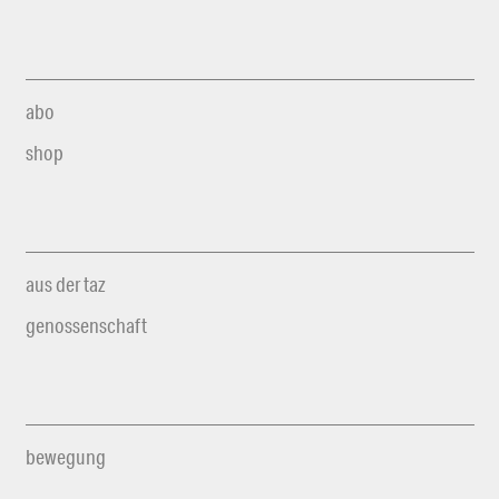
abo
shop
aus der taz
genossenschaft
bewegung