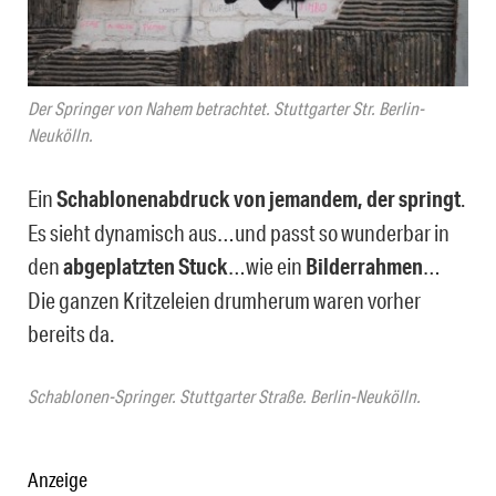
Der Springer von Nahem betrachtet. Stuttgarter Str. Berlin-
Neukölln.
Ein
Schablonenabdruck von jemandem, der springt
.
Es sieht dynamisch aus…und passt so wunderbar in
den
abgeplatzten Stuck
…wie ein
Bilderrahmen
…
Die ganzen Kritzeleien drumherum waren vorher
bereits da.
Schablonen-Springer. Stuttgarter Straße. Berlin-Neukölln.
Anzeige