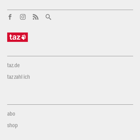
taz.de
taz zahl ich
abo
shop