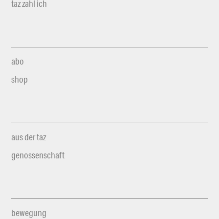
taz zahl ich
abo
shop
aus der taz
genossenschaft
bewegung