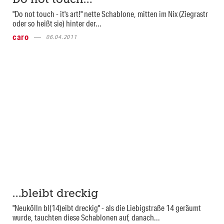
Do not touch…
"Do not touch - it's art!" nette Schablone, mitten im Nix (Ziegrastr
oder so heißt sie) hinter der...
caro
06.04.2011
…bleibt dreckig
"Neukölln bl(14)eibt dreckig" - als die Liebigstraße 14 geräumt
wurde, tauchten diese Schablonen auf, danach...