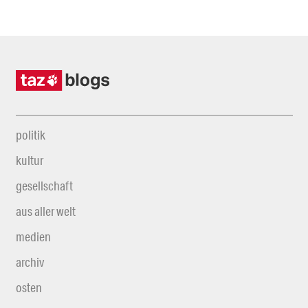
politik
kultur
gesellschaft
aus aller welt
medien
archiv
osten