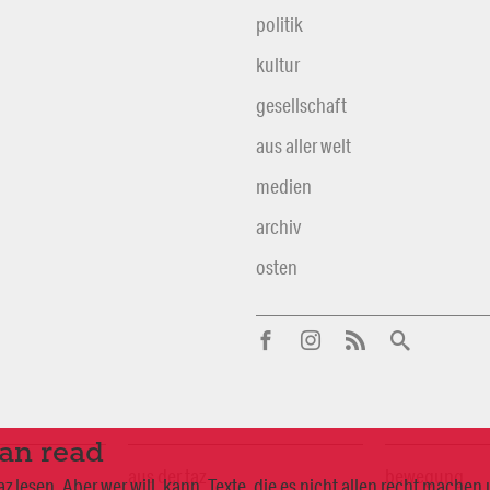
politik
kultur
gesellschaft
aus aller welt
medien
archiv
osten
can read
aus der taz
bewegung
 lesen. Aber wer will, kann. Texte, die es nicht allen recht mache