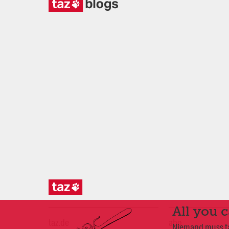
All you 
taz.de
abo
Niemand muss taz