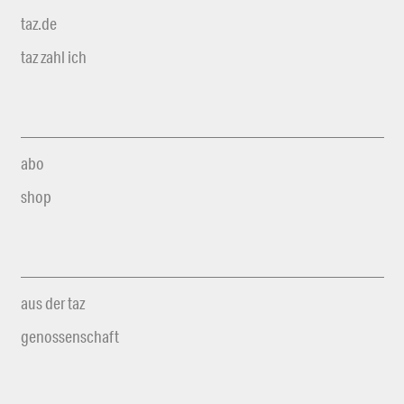
taz.de
taz zahl ich
abo
shop
aus der taz
genossenschaft