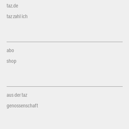
taz.de
taz zahl ich
abo
shop
aus der taz
genossenschaft