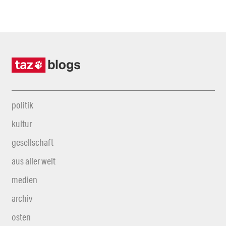
politik
kultur
gesellschaft
aus aller welt
medien
archiv
osten