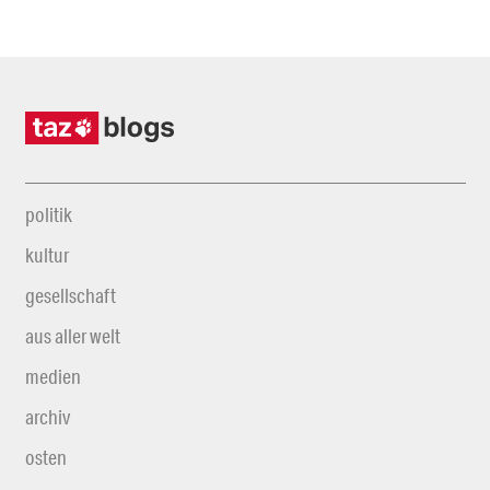
politik
kultur
gesellschaft
aus aller welt
medien
archiv
osten