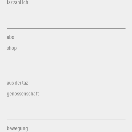
taz zahl ich
abo
shop
aus der taz
genossenschaft
bewegung